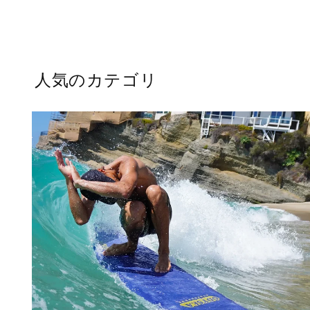
常
ー
価
ル
格
価
格
人気のカテゴリ