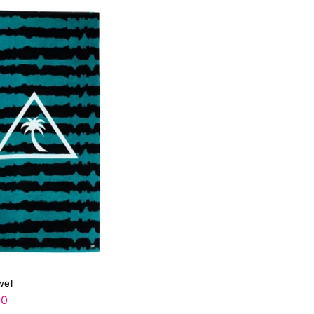
wel
90