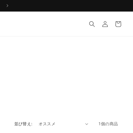
ロ
カ
グ
ー
イ
ト
ン
並び替え:
1個の商品