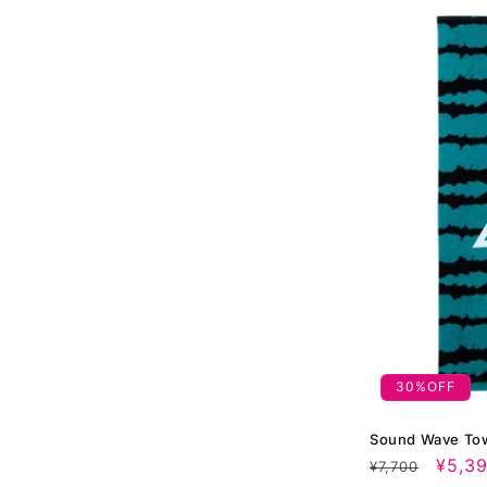
30%OFF
Sound Wave To
通
セ
¥5,3
¥7,700