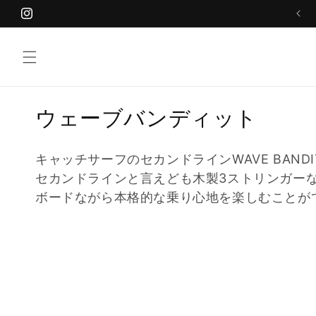
コンテ
8/8（土）～8/16（日）夏季休業 とさせていただきます。
ンツに
Instagram
進む
コ
ウェーブバンディット
レ
キャッチサーフのセカンドラインWAVE BAN
ク
セカンドラインと言えども木製3ストリンガー
シ
ボードながら本格的な乗り心地を楽しむことが
ョ
ン
: