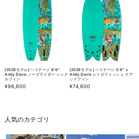
[2026モデル] ヘリテージ 8'6"
[2026モデル] ヘリテージ 5'8" x
Andy Davis ノーズライダー シング
Andy Davis レトロフィッシュ クア
ルフィン
ッドフィン
通
¥96,800
通
¥74,800
常
常
価
価
格
格
人気のカテゴリ