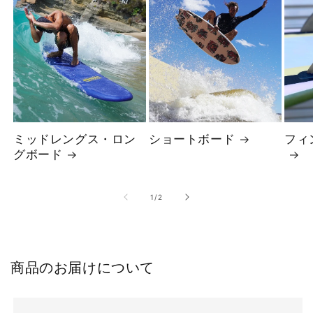
ミッドレングス・ロン
ショートボード
フィ
グボード
の
1
/
2
商品のお届けについて