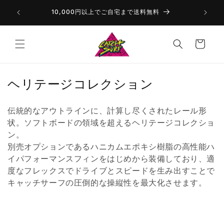
コンテ
いただきま
ンツに
10,000円以上でご自宅まで送料無料
進む
カ
ー
ト
コ
ヘリテージコレクション
レ
伝統的なアウトラインに、計算し尽くされたレール形
ク
状。ソフトボードの領域を超えるヘリテージコレクショ
シ
ン。
ョ
別売オプションであるハニカムエポキシ樹脂の高性能ハ
イパフォーマンスフィンをはじめから装備しており、適
ン
度なフレックスでドライブとスピードを生み出すことで
:
キャッチサーフの圧倒的な操縦性を最大化させます。