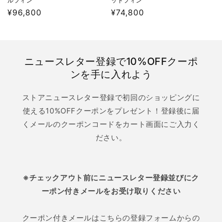
ルフィン
ッドフィン
通
¥96,800
通
¥74,800
常
常
価
価
格
格
ニュースレター登録で10%OFFクーポ
ンを手に入れよう
ストアニュースレター登録で初回のショッピングに
使える10%OFFクーポンをプレゼント！登録後に届
くメールのクーポンコードをカート画面にご入力く
ださい。
※チェックアウト前にニュースレター登録並びにク
ーポン付きメールをお受け取りください
クーポン付きメールはこちらの登録フォームからの